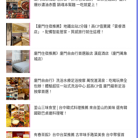
爆炒濃油赤醬 銷魂本幫麵 一吃就愛上！
【廈門住宿推薦】地鐵出站2分鐘！高CP值寶藏「雲睿酒
店」，配備智能管家，質感旅行就住這裡！
廈門住宿推薦》廈門自由行首選飯店 漢庭酒店（廈門萬象
城店）
廈門自由行》洗浴水療足浴按摩 萬悅滙湯泉：吃喝玩樂全
包辦！體驗超狂一站式洗浴中心 超高CP值 廈門最新足浴
按摩首選！
釜山三味食堂│台中韓式料理推薦 來自釜山的美味 還有韓
國歐巴桌邊料理喔！
有春茶館》台中台菜推薦 古早味手路菜美食 台中聚餐首