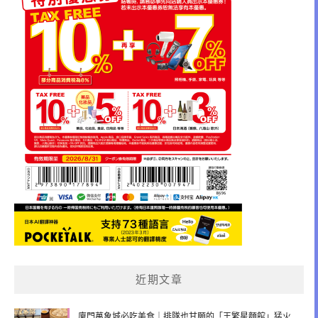
近期文章
廈門萬象城必吃美食｜排隊也甘願的「王繁星麵館」猛火