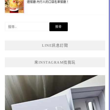
選餐廳 內行人的口袋名單餐廳！
搜
尋
關
鍵
LINE訊息訂閱
字:
來INSTAGRAM找我玩