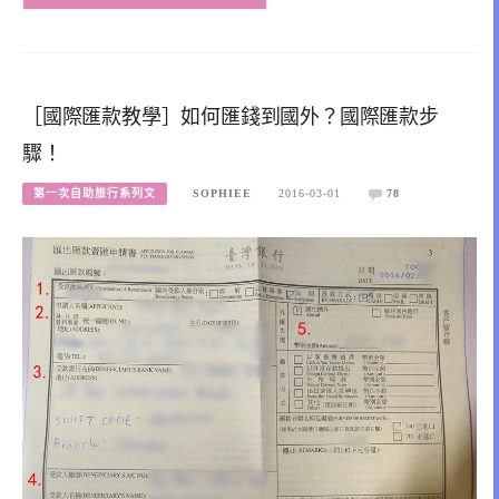
［國際匯款教學］如何匯錢到國外？國際匯款步
驟！
第一次自助旅行系列文
SOPHIEE
2016-03-01
78