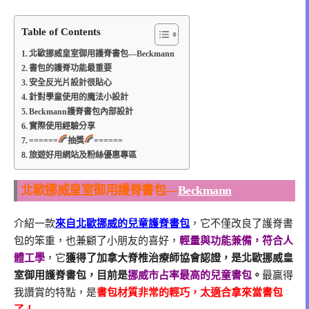
Table of Contents
北歐挪威皇室御用護脊書包—Beckmann
書包的護脊功能最重要
安全反光片設計很貼心
針對學童使用的魔法小設計
Beckmann護脊書包內部設計
實際使用經驗分享
======
抽獎
======
旅遊好用網站及粉絲優惠專區
北歐挪威皇室御用護脊書包—
Beckmann
介紹一款
來自北歐挪威的兒童護脊書包
，它不僅改良了護脊書
包的笨重，也兼顧了小朋友的喜好，
輕量與功能兼備，符合人
體工學
，它
獲得了加拿大脊椎治療師協會認證，是北歐挪威皇
室御用護脊書包，目前是
挪威市占率最高的兒童書包
。
最贏得
我讚賞的特點，是
書包材質非常的輕巧，太適合拿來當書包