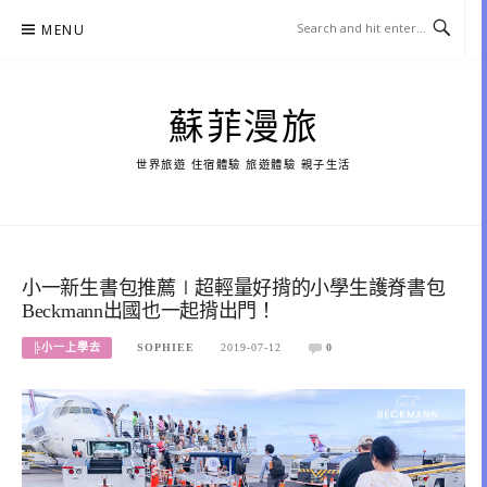
Skip
MENU
to
content
蘇菲漫旅
世界旅遊 住宿體驗 旅遊體驗 親子生活
小一新生書包推薦∣超輕量好揹的小學生護脊書包
Beckmann出國也一起揹出門！
╠小一上學去
SOPHIEE
2019-07-12
0