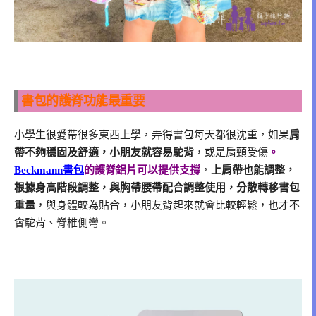
書包的護脊功能最重要
小學生很愛帶很多東西上學，弄得書包每天都很沈重，如果
肩
帶不夠穩固及舒適，小朋友就容易駝背
，或是肩頸受傷
。
Beckmann書包
的護脊鋁片可以提供支撐
，
上肩帶也能調整，
根據身高階段調整，與胸帶腰帶配合調整使用，分散轉移書包
重量
，與身體較為貼合，小朋友背起來就會比較輕鬆，也才不
會駝背、脊椎側彎。