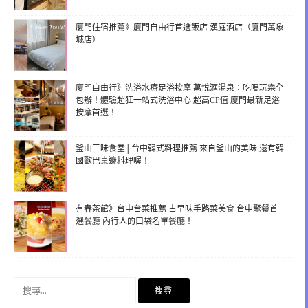
廈門住宿推薦》廈門自由行首選飯店 漢庭酒店（廈門萬象
城店）
廈門自由行》洗浴水療足浴按摩 萬悅滙湯泉：吃喝玩樂全
包辦！體驗超狂一站式洗浴中心 超高CP值 廈門最新足浴
按摩首選！
釜山三味食堂│台中韓式料理推薦 來自釜山的美味 還有韓
國歐巴桌邊料理喔！
有春茶館》台中台菜推薦 古早味手路菜美食 台中聚餐首
選餐廳 內行人的口袋名單餐廳！
搜
尋