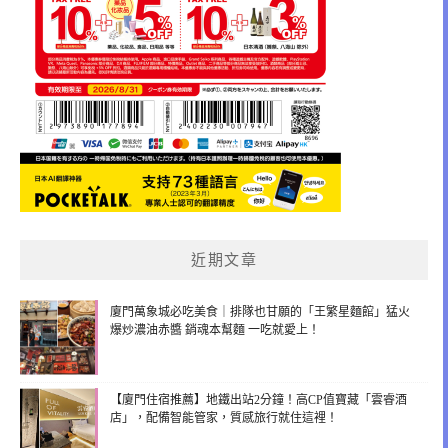
近期文章
廈門萬象城必吃美食｜排隊也甘願的「王繁星麵館」猛火
爆炒濃油赤醬 銷魂本幫麵 一吃就愛上！
【廈門住宿推薦】地鐵出站2分鐘！高CP值寶藏「雲睿酒
店」，配備智能管家，質感旅行就住這裡！