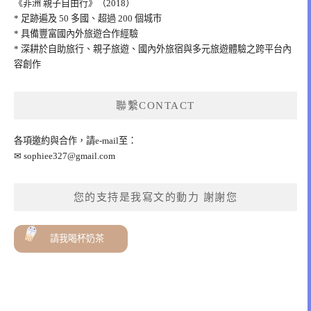
《非洲 親子自由行》（2018）
* 足跡遍及 50 多國、超過 200 個城市
* 具備豐富國內外旅遊合作經驗
* 深耕於自助旅行、親子旅遊、國內外旅宿與多元旅遊體驗之跨平台內
容創作
聯繫CONTACT
各項邀約與合作，請e-mail至：
✉
sophiee327@gmail.com
您的支持是我寫文的動力 謝謝您
請我喝杯奶茶