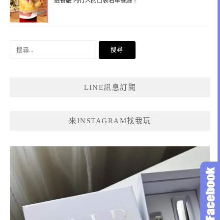
選餐廳 內行人的口袋名單餐廳！
搜
尋
關
鍵
LINE訊息訂閱
字:
來INSTAGRAM找我玩