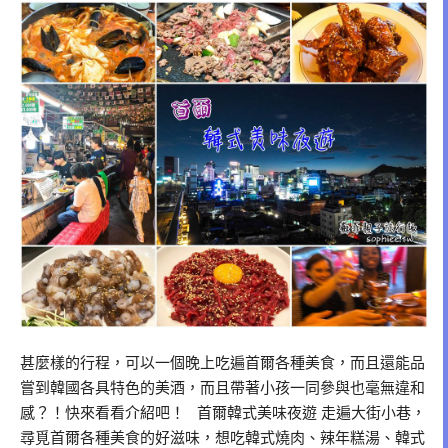
甚麼樣的行程，可以一個晚上吃遍首爾各種美食，而且還能品
嘗到韓國各具特色的美酒，而且帶著小孩一同參與也毫無違和
感？！快來看看介紹吧！ 首爾韓式美味夜遊 走遍大街小巷，
尋覓首爾各種美食的好滋味，想吃韓式燒肉、辣年糕湯、韓式