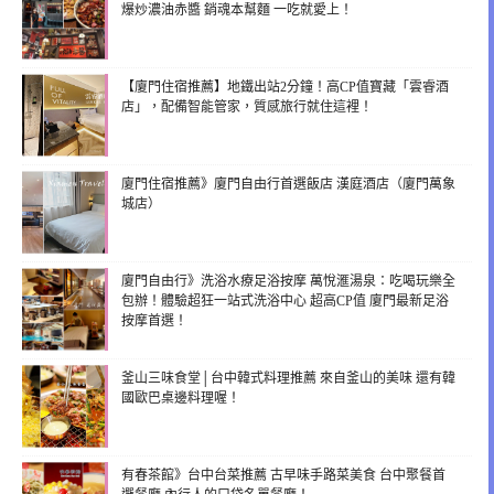
爆炒濃油赤醬 銷魂本幫麵 一吃就愛上！
【廈門住宿推薦】地鐵出站2分鐘！高CP值寶藏「雲睿酒
店」，配備智能管家，質感旅行就住這裡！
廈門住宿推薦》廈門自由行首選飯店 漢庭酒店（廈門萬象
城店）
廈門自由行》洗浴水療足浴按摩 萬悅滙湯泉：吃喝玩樂全
包辦！體驗超狂一站式洗浴中心 超高CP值 廈門最新足浴
按摩首選！
釜山三味食堂│台中韓式料理推薦 來自釜山的美味 還有韓
國歐巴桌邊料理喔！
有春茶館》台中台菜推薦 古早味手路菜美食 台中聚餐首