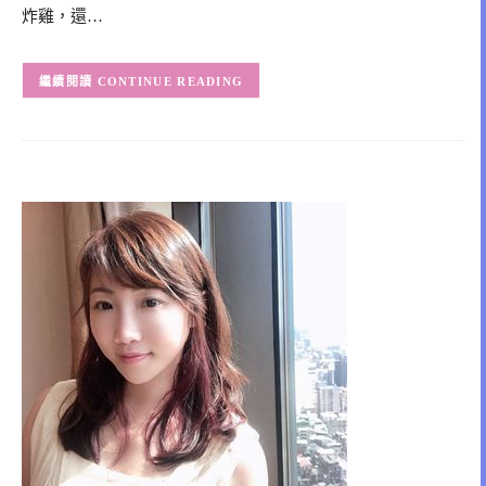
炸雞，還…
CONTINUE READING