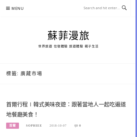
Skip
MENU
to
content
蘇菲漫旅
世界旅遊 住宿體驗 旅遊體驗 親子生活
標籤:
廣藏市場
首爾行程∣韓式美味夜遊：跟著當地人一起吃遍道
地餐廳美食！
首爾
SOPHIEE
2018-10-07
0