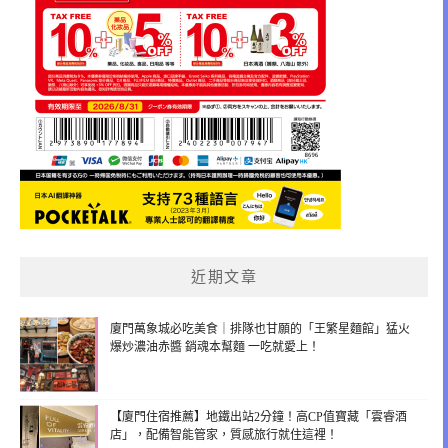
近期文章
廈門萬象城必吃美食｜排隊也甘願的「王繁星麵館」猛火
爆炒濃油赤醬 銷魂本幫麵 一吃就愛上！
【廈門住宿推薦】地鐵出站2分鐘！高CP值寶藏「雲睿酒
店」，配備智能管家，質感旅行就住這裡！