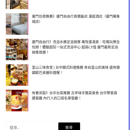
廈門住宿推薦》廈門自由行首選飯店 漢庭酒店（廈門萬象
城店）
廈門自由行》洗浴水療足浴按摩 萬悅滙湯泉：吃喝玩樂全
包辦！體驗超狂一站式洗浴中心 超高CP值 廈門最新足浴
按摩首選！
釜山三味食堂│台中韓式料理推薦 來自釜山的美味 還有韓
國歐巴桌邊料理喔！
有春茶館》台中台菜推薦 古早味手路菜美食 台中聚餐首
選餐廳 內行人的口袋名單餐廳！
搜