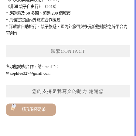
《非洲 親子自由行》（2018）
* 足跡遍及 50 多國、超過 200 個城市
* 具備豐富國內外旅遊合作經驗
* 深耕於自助旅行、親子旅遊、國內外旅宿與多元旅遊體驗之跨平台內
容創作
聯繫CONTACT
各項邀約與合作，請e-mail至：
✉
sophiee327@gmail.com
您的支持是我寫文的動力 謝謝您
請我喝杯奶茶