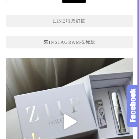
尋
關
鍵
LINE訊息訂閱
字:
來INSTAGRAM找我玩