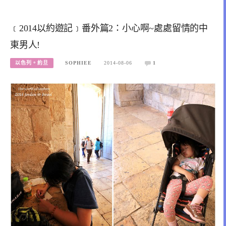
﹝2014以約遊記﹞番外篇2：小心啊~處處留情的中
東男人!
以色列。約旦
SOPHIEE
2014-08-06
1