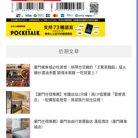
近期文章
廈門萬象城必吃美食｜排隊也甘願的「王繁星麵館」猛火
爆炒濃油赤醬 銷魂本幫麵 一吃就愛上！
【廈門住宿推薦】地鐵出站2分鐘！高CP值寶藏「雲睿酒
店」，配備智能管家，質感旅行就住這裡！
廈門住宿推薦》廈門自由行首選飯店 漢庭酒店（廈門萬象
城店）