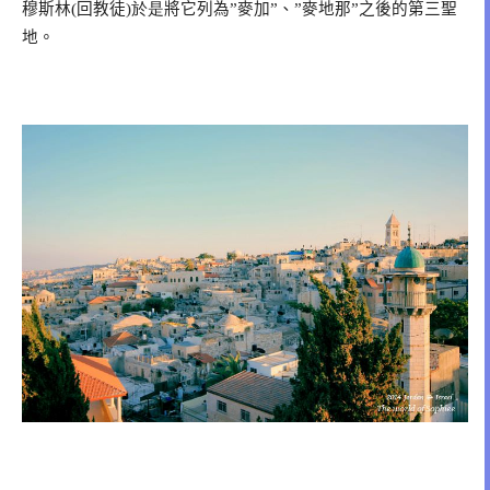
穆斯林
回教徒
將它列為
麥加
、
麥地那
之後的第三聖
(
)於是
”
”
”
”
地。