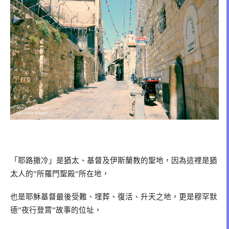
「耶路撒冷」是猶太、基督及伊斯蘭教的聖地，
因為這裡是猶
太人的
所羅門聖殿
所在地，
”
”
也是耶穌基督最後受難、埋葬、復活、升天之地，
更是穆罕默
德
夜行登霄
故事的位址，
”
”