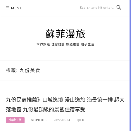
Skip
MENU
to
content
蘇菲漫旅
世界旅遊 住宿體驗 旅遊體驗 親子生活
標籤:
九份美食
九份民宿推薦》山城逸境 漫山逸旅 海景第一排 超大
落地窗 九份最頂級的景觀住宿享受
北部住宿
SOPHIEE
2022-03-04
0