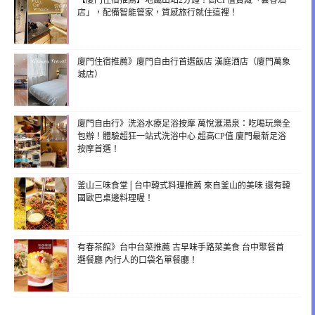
店」，配備智能管家，質感旅行就住這裡！
廈門住宿推薦》廈門自由行首選飯店 漢庭酒店（廈門萬象
城店）
廈門自由行》洗浴水療足浴按摩 萬悅滙湯泉：吃喝玩樂全
包辦！體驗超狂一站式洗浴中心 超高CP值 廈門最新足浴
按摩首選！
釜山三味食堂│台中韓式料理推薦 來自釜山的美味 還有韓
國歐巴桌邊料理喔！
有春茶館》台中台菜推薦 古早味手路菜美食 台中聚餐首
選餐廳 內行人的口袋名單餐廳！