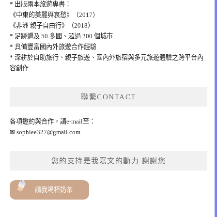
* 出版兩本旅遊專書：
《中東的美麗與哀愁》（2017）
《非洲 親子自由行》（2018）
* 足跡遍及 50 多國、超過 200 個城市
* 具備豐富國內外旅遊合作經驗
* 深耕於自助旅行、親子旅遊、國內外旅宿與多元旅遊體驗之跨平台內
容創作
聯繫CONTACT
各項邀約與合作，請e-mail至：
✉
sophiee327@gmail.com
您的支持是我寫文的動力 謝謝您
請我喝杯奶茶