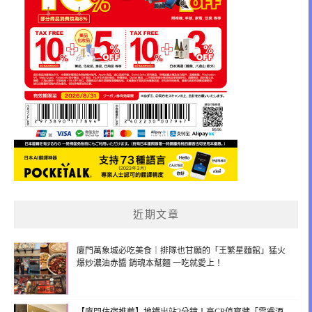
近期文章
廈門萬象城必吃美食｜排隊也甘願的「王繁星麵館」猛火
爆炒濃油赤醬 銷魂本幫麵 一吃就愛上！
【廈門住宿推薦】地鐵出站2分鐘！高CP值寶藏「雲睿酒