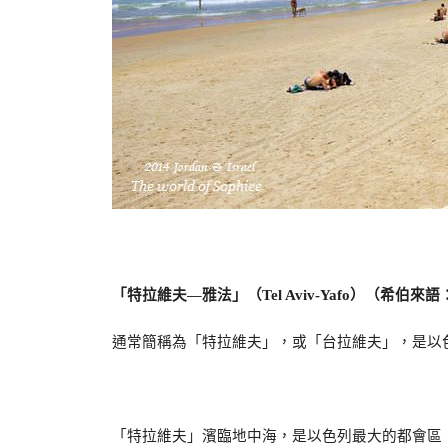
「特拉維夫—雅法」（
）（希伯來語
Tel Aviv-Yafo
通常簡稱為
「
特拉維夫
」
，或
「
台拉維夫
」
，是以
「
特拉維夫
」
濱臨地中海，是以色列最大的都會區