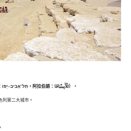
：
，阿拉伯語：
），
–
תֵּל־אָבִיב
أَبِيبْ
تَلْ
色列第二大城市。
，