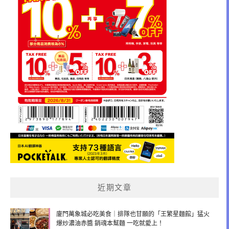
近期文章
廈門萬象城必吃美食｜排隊也甘願的「王繁星麵館」猛火
爆炒濃油赤醬 銷魂本幫麵 一吃就愛上！