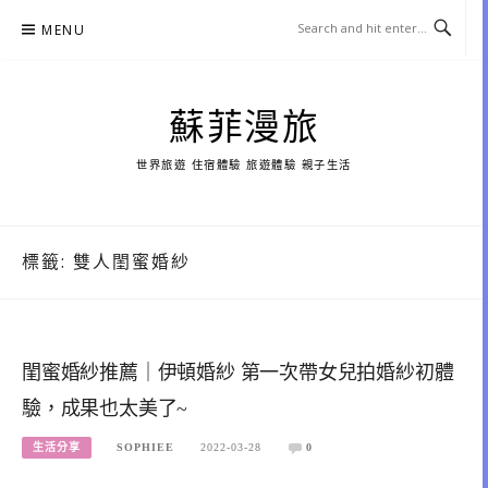
Skip
MENU
to
content
蘇菲漫旅
世界旅遊 住宿體驗 旅遊體驗 親子生活
標籤:
雙人閨蜜婚紗
閨蜜婚紗推薦｜伊頓婚紗 第一次帶女兒拍婚紗初體
驗，成果也太美了~
生活分享
SOPHIEE
2022-03-28
0