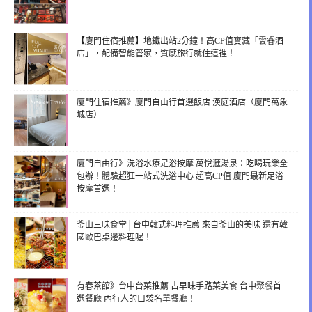
【廈門住宿推薦】地鐵出站2分鐘！高CP值寶藏「雲睿酒
店」，配備智能管家，質感旅行就住這裡！
廈門住宿推薦》廈門自由行首選飯店 漢庭酒店（廈門萬象
城店）
廈門自由行》洗浴水療足浴按摩 萬悅滙湯泉：吃喝玩樂全
包辦！體驗超狂一站式洗浴中心 超高CP值 廈門最新足浴
按摩首選！
釜山三味食堂│台中韓式料理推薦 來自釜山的美味 還有韓
國歐巴桌邊料理喔！
有春茶館》台中台菜推薦 古早味手路菜美食 台中聚餐首
選餐廳 內行人的口袋名單餐廳！