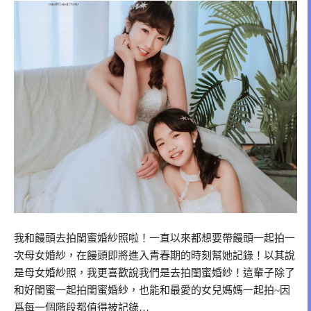
我和饅頭去拍閨蜜婚紗照啦！一直以來都想要帶饅頭一起拍一
次母女婚紗，在饅頭即將進入青春期的時刻幫她記錄！以其說
是母女婚紗照，我更喜歡說我們是去拍閨蜜婚紗！這輩子除了
和好閨蜜一起拍閨蜜婚紗，也能和最愛的女兒媽媽一起拍~因
爲每一個階段都值得被記錄…