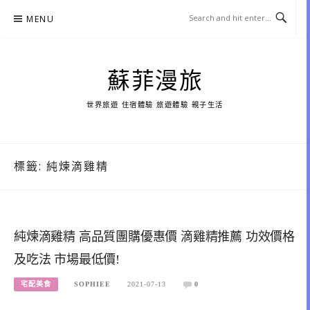
Skip
MENU
to
content
蘇菲漫旅
世界旅遊 住宿體驗 旅遊體驗 親子生活
標籤:
純煉滴雞精
純煉滴雞精 高品質團購優惠價 滴雞精推薦 功效價格
及吃法 市場最低價!
宅配美食
SOPHIEE
2021-07-13
0