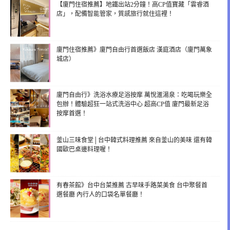
【廈門住宿推薦】地鐵出站2分鐘！高CP值寶藏「雲睿酒
店」，配備智能管家，質感旅行就住這裡！
廈門住宿推薦》廈門自由行首選飯店 漢庭酒店（廈門萬象
城店）
廈門自由行》洗浴水療足浴按摩 萬悅滙湯泉：吃喝玩樂全
包辦！體驗超狂一站式洗浴中心 超高CP值 廈門最新足浴
按摩首選！
釜山三味食堂│台中韓式料理推薦 來自釜山的美味 還有韓
國歐巴桌邊料理喔！
有春茶館》台中台菜推薦 古早味手路菜美食 台中聚餐首
選餐廳 內行人的口袋名單餐廳！