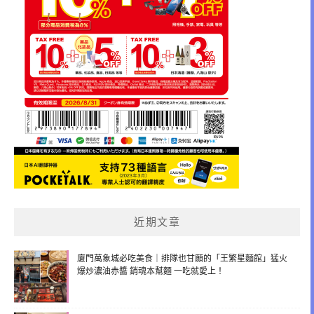
近期文章
廈門萬象城必吃美食｜排隊也甘願的「王繁星麵館」猛火
爆炒濃油赤醬 銷魂本幫麵 一吃就愛上！