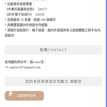
* 出版兩本旅遊專書：
《中東的美麗與哀愁》（2017）
《非洲 親子自由行》（2018）
* 足跡遍及 50 多國、超過 200 個城市
* 具備豐富國內外旅遊合作經驗
* 深耕於自助旅行、親子旅遊、國內外旅宿與多元旅遊體驗之跨平台內
容創作
聯繫CONTACT
各項邀約與合作，請e-mail至：
sophiee327@gmail.com
您的支持是我寫文的動力 謝謝您
請我喝杯奶茶