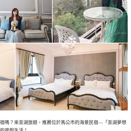
宿嗎？來澎湖旅遊，推薦位於馬公市的海景民宿—「澎湖夢想
的度假生活！