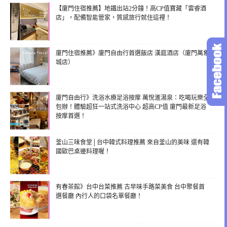
【廈門住宿推薦】地鐵出站2分鐘！高CP值寶藏「雲睿酒
店」，配備智能管家，質感旅行就住這裡！
廈門住宿推薦》廈門自由行首選飯店 漢庭酒店（廈門萬象
城店）
廈門自由行》洗浴水療足浴按摩 萬悅滙湯泉：吃喝玩樂全
包辦！體驗超狂一站式洗浴中心 超高CP值 廈門最新足浴
按摩首選！
釜山三味食堂│台中韓式料理推薦 來自釜山的美味 還有韓
國歐巴桌邊料理喔！
有春茶館》台中台菜推薦 古早味手路菜美食 台中聚餐首
選餐廳 內行人的口袋名單餐廳！