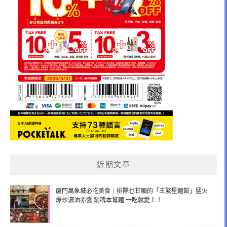
近期文章
廈門萬象城必吃美食｜排隊也甘願的「王繁星麵館」猛火
爆炒濃油赤醬 銷魂本幫麵 一吃就愛上！