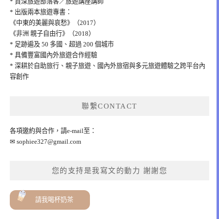
* 資深旅遊部落客／旅遊講座講師
* 出版兩本旅遊專書：
《中東的美麗與哀愁》（2017）
《非洲 親子自由行》（2018）
* 足跡遍及 50 多國、超過 200 個城市
* 具備豐富國內外旅遊合作經驗
* 深耕於自助旅行、親子旅遊、國內外旅宿與多元旅遊體驗之跨平台內
容創作
聯繫CONTACT
各項邀約與合作，請e-mail至：
✉
sophiee327@gmail.com
您的支持是我寫文的動力 謝謝您
請我喝杯奶茶