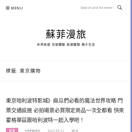
Skip
MENU
to
content
蘇菲漫旅
世界旅遊 住宿體驗 旅遊體驗 親子生活
標籤:
東京購物
東京哈利波特影城》麻瓜們必看的魔法世界攻略 門
票交通設施 必拍場景必買限定商品一次全都看 快來
霍格華茲跟哈利波特一起入學吧！
日本
SOPHIEE
2023-09-12
0