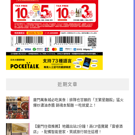
近期文章
廈門萬象城必吃美食｜排隊也甘願的「王繁星麵館」猛火
爆炒濃油赤醬 銷魂本幫麵 一吃就愛上！
【廈門住宿推薦】地鐵出站2分鐘！高CP值寶藏「雲睿酒
店」，配備智能管家，質感旅行就住這裡！