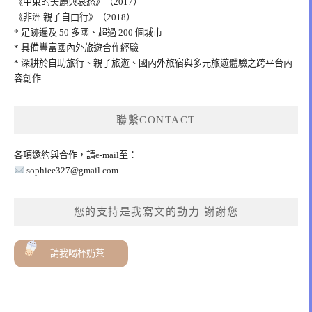
《中東的美麗與哀愁》（2017）
《非洲 親子自由行》（2018）
* 足跡遍及 50 多國、超過 200 個城市
* 具備豐富國內外旅遊合作經驗
* 深耕於自助旅行、親子旅遊、國內外旅宿與多元旅遊體驗之跨平台內
容創作
聯繫CONTACT
各項邀約與合作，請e-mail至：
sophiee327@gmail.com
您的支持是我寫文的動力 謝謝您
請我喝杯奶茶