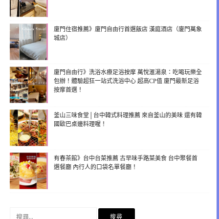
廈門住宿推薦》廈門自由行首選飯店 漢庭酒店（廈門萬象
城店）
廈門自由行》洗浴水療足浴按摩 萬悅滙湯泉：吃喝玩樂全
包辦！體驗超狂一站式洗浴中心 超高CP值 廈門最新足浴
按摩首選！
釜山三味食堂│台中韓式料理推薦 來自釜山的美味 還有韓
國歐巴桌邊料理喔！
有春茶館》台中台菜推薦 古早味手路菜美食 台中聚餐首
選餐廳 內行人的口袋名單餐廳！
搜