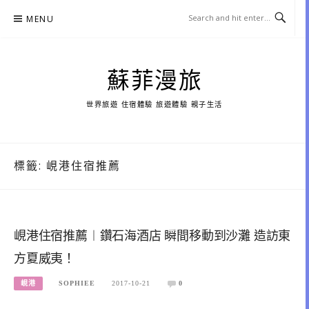
Skip
MENU
to
content
蘇菲漫旅
世界旅遊 住宿體驗 旅遊體驗 親子生活
標籤:
峴港住宿推薦
峴港住宿推薦︱鑽石海酒店 瞬間移動到沙灘 造訪東
方夏威夷！
峴港
SOPHIEE
2017-10-21
0