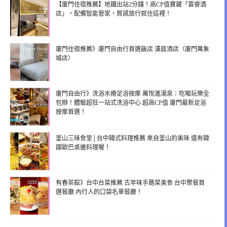
【廈門住宿推薦】地鐵出站2分鐘！高CP值寶藏「雲睿酒
店」，配備智能管家，質感旅行就住這裡！
廈門住宿推薦》廈門自由行首選飯店 漢庭酒店（廈門萬象
城店）
廈門自由行》洗浴水療足浴按摩 萬悅滙湯泉：吃喝玩樂全
包辦！體驗超狂一站式洗浴中心 超高CP值 廈門最新足浴
按摩首選！
釜山三味食堂│台中韓式料理推薦 來自釜山的美味 還有韓
國歐巴桌邊料理喔！
有春茶館》台中台菜推薦 古早味手路菜美食 台中聚餐首
選餐廳 內行人的口袋名單餐廳！