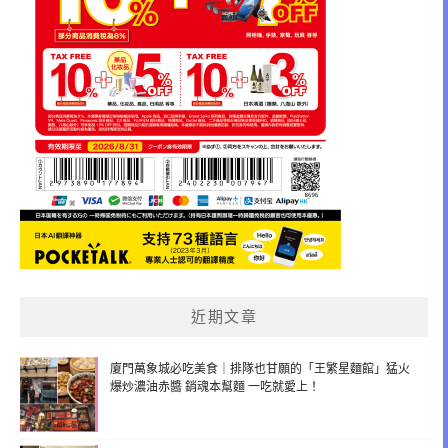
近期文章
廈門萬象城必吃美食｜排隊也甘願的「王繁星麵館」猛火
爆炒濃油赤醬 銷魂本幫麵 一吃就愛上！