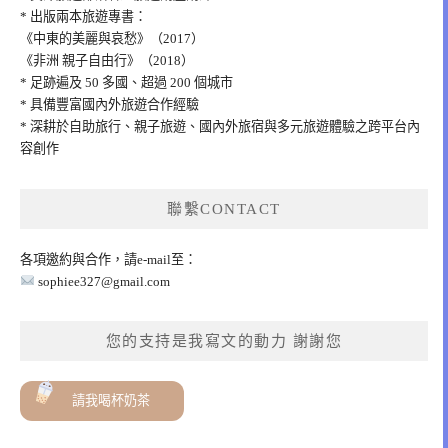
* 出版兩本旅遊專書：
《中東的美麗與哀愁》（2017）
《非洲 親子自由行》（2018）
* 足跡遍及 50 多國、超過 200 個城市
* 具備豐富國內外旅遊合作經驗
* 深耕於自助旅行、親子旅遊、國內外旅宿與多元旅遊體驗之跨平台內
容創作
聯繫CONTACT
各項邀約與合作，請e-mail至：
sophiee327@gmail.com
您的支持是我寫文的動力 謝謝您
請我喝杯奶茶