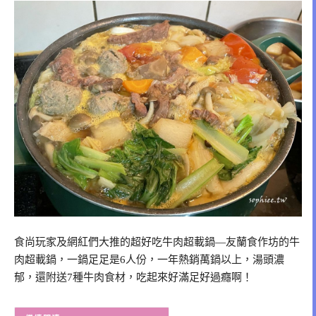
食尚玩家及網紅們大推的超好吃牛肉超載鍋—友蘭食作坊的牛
肉超載鍋，一鍋足足是6人份，一年熱銷萬鍋以上，湯頭濃
郁，還附送7種牛肉食材，吃起來好滿足好過癮啊！