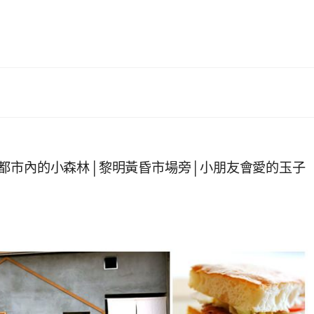
都市內的小森林│黎明黃昏市場旁│小朋友會愛的玉子